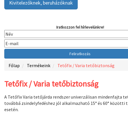
Kivitelezőknek, beruházóknak
Iratkozzon fel hírlevelünkre!
Főlap
Termékeink
Tetőfix / Varia tetőbiztonság
Tetőfix / Varia tetőbiztonság
A Tetőfix Varia tetőjárda rendszer univerzálisan mindenfajta t
továbbá zsindelyfedéshez jól alkalmazható 15° és 60° közötti
esetén.