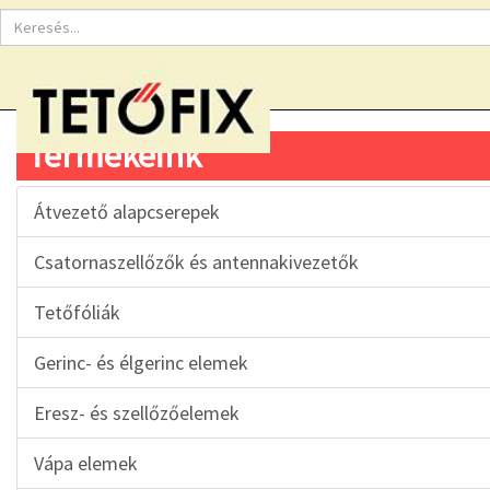
Termékeink
Átvezető alapcserepek
Csatornaszellőzők és antennakivezetők
Tetőfóliák
Gerinc- és élgerinc elemek
Eresz- és szellőzőelemek
Vápa elemek