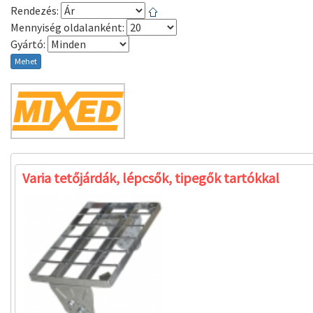
Rendezés:
Mennyiség oldalanként:
Gyártó:
Mehet
Varia tetőjárdák, lépcsők, tipegők tartókkal