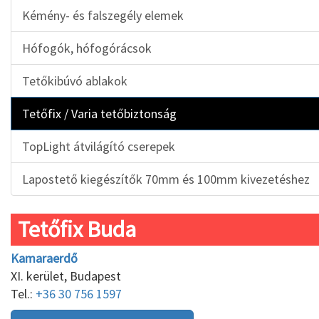
Kémény- és falszegély elemek
Hófogók, hófogórácsok
Tetőkibúvó ablakok
Tetőfix / Varia tetőbiztonság
TopLight átvilágító cserepek
Lapostető kiegészítők 70mm és 100mm kivezetéshez
Tetőfix Buda
Kamaraerdő
XI. kerület, Budapest
Tel.:
+36 30 756 1597