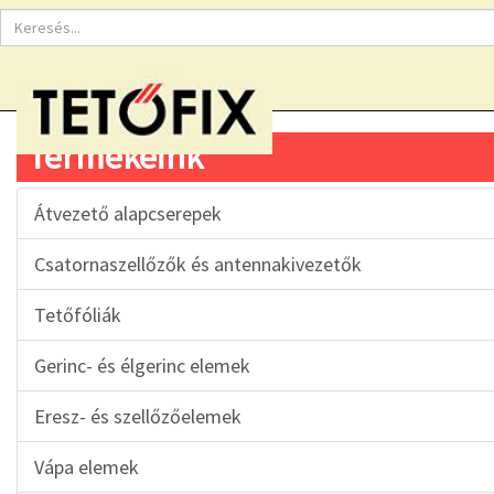
Termékeink
Átvezető alapcserepek
Csatornaszellőzők és antennakivezetők
Tetőfóliák
Gerinc- és élgerinc elemek
Eresz- és szellőzőelemek
Vápa elemek