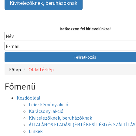
Kivitelezőknek, beruházóknak
Iratkozzon fel hírlevelünkre!
Főlap
Oldaltérkép
Főmenü
Kezdőoldal
Leier kémény akció
Karácsonyi akció
Kivitelezőknek, beruházóknak
ÁLTALÁNOS ELADÁSI (ÉRTÉKESÍTÉSI) és SZÁLLÍTÁS
Linkek