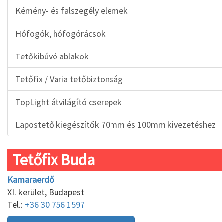
Kémény- és falszegély elemek
Hófogók, hófogórácsok
Tetőkibúvó ablakok
Tetőfix / Varia tetőbiztonság
TopLight átvilágító cserepek
Lapostető kiegészítők 70mm és 100mm kivezetéshez
Tetőfix Buda
Kamaraerdő
XI. kerület, Budapest
Tel.:
+36 30 756 1597