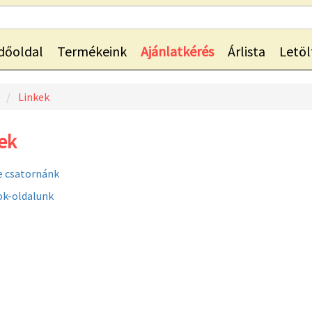
dőoldal
Termékeink
Ajánlatkérés
Árlista
Letöl
p
Linkek
ek
e csatornánk
ok-oldalunk