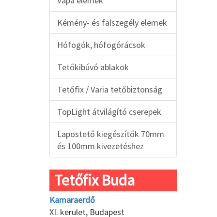
Vápa elemek
Kémény- és falszegély elemek
Hófogók, hófogórácsok
Tetőkibúvó ablakok
Tetőfix / Varia tetőbiztonság
TopLight átvilágító cserepek
Lapostető kiegészítők 70mm
és 100mm kivezetéshez
Tetőfix Buda
Kamaraerdő
XI. kerület, Budapest