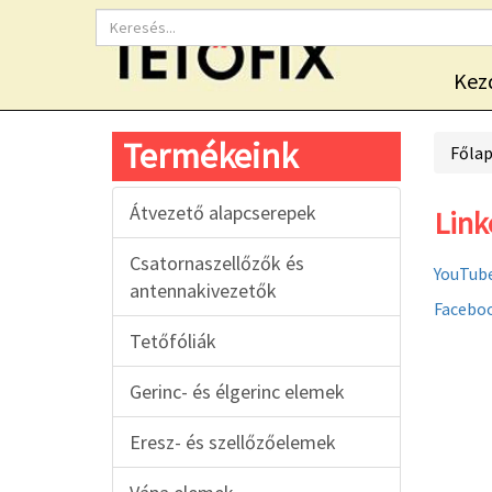
Kez
Termékeink
Főla
Átvezető alapcserepek
Link
Csatornaszellőzők és
YouTub
antennakivezetők
Facebo
Tetőfóliák
Gerinc- és élgerinc elemek
Eresz- és szellőzőelemek