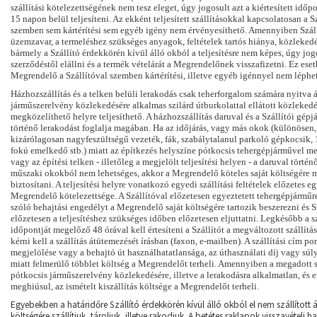
szállítási kötelezettségének nem tesz eleget, úgy jogosult azt a kiértesített időp
15 napon belül teljesíteni. Az ekként teljesített szállításokkal kapcsolatosan a S
szemben sem kártérítési sem egyéb igény nem érvényesíthető.
Amennyiben Szállí
üzemzavar, a termeléshez szükséges anyagok, feltételek tartós hiánya, közleked
bármely a Szállító érdekkörén kívül álló okból a teljesítésre nem képes, úgy jog
szerződéstől elállni és a termék vételárát a Megrendelőnek visszafizetni. Ez ese
Megrendelő a Szállítóval szemben kártérítési, illetve egyéb igénnyel nem léphet
Házhozszállítás és a telken belüli lerakodás csak teherforgalom számára nyitva á
járműszerelvény közlekedésére alkalmas szilárd útburkolattal ellátott közlekedé
megközelíthető helyre teljesíthető. A házhozszállítás daruval és a Szállítói gép
történő lerakodást foglalja magában. Ha az időjárás, vagy más okok (különösen
kizárólagosan nagyfeszültségű vezeték, fák, szabálytalanul parkoló gépkocsik
fokú emelkedő stb.) miatt az építkezés helyszíne pótkocsis tehergépjárművel m
vagy az építési telken - illetőleg a megjelölt teljesítési helyen - a daruval törté
műszaki okokból nem lehetséges, akkor a Megrendelő köteles saját költségére 
biztosítani. A teljesítési helyre vonatkozó egyedi szállítási feltételek előzetes e
Megrendelő kötelezettsége. A Szállítóval előzetesen egyeztetett tehergépjárműr
szóló behajtási engedélyt a Megrendelő saját költségére tartozik beszerezni és S
előzetesen a teljesítéshez szükséges időben előzetesen eljuttatni. Legkésőbb a sz
időpontját megelőző 48 órával kell értesíteni a Szállítót a megváltozott szállítá
kérni kell a szállítás átütemezését írásban (faxon, e-mailben). A szállítási cím po
megjelölése vagy a behajtó út használhatatlansága, az úthasználati díj vagy sú
miatt felmerülő többlet költség a Megrendelőt terheli. Amennyiben a megadott s
pótkocsis járműszerelvény közlekedésére, illetve a lerakodásra alkalmatlan, és em
meghiúsul, az ismételt kiszállítás költsége a Megrendelőt terheli.
Egyebekben a határidőre Szállító érdekkörén kívül álló okból el nem szállított 
költségére szállítjuk, tároljuk, illetve rakodjuk. A betétes raklapok visszavételi h