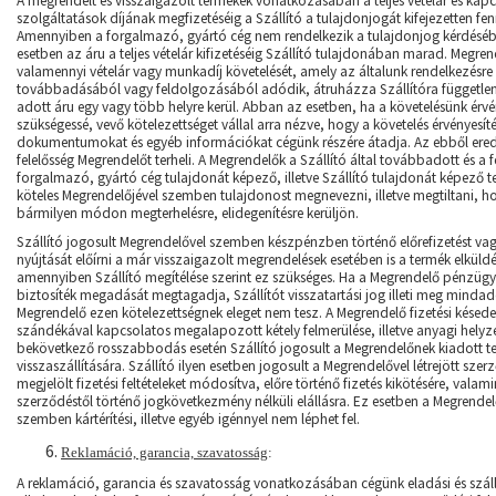
A megrendelt és visszaigazolt termékek vonatkozásában a teljes vételár és ka
szolgáltatások díjának megfizetéséig a Szállító a tulajdonjogát kifejezetten fen
Amennyiben a forgalmazó, gyártó cég nem rendelkezik a tulajdonjog kérdésé
esetben az áru a teljes vételár kifizetéséig Szállító tulajdonában marad. Megren
valamennyi vételár vagy munkadíj követelését, amely az általunk
rendelkezésre
továbbadásából vagy feldolgozásából adódik, átruházza Szállítóra független
adott áru egy vagy több helyre kerül. Abban az esetben, ha a követelésünk érvén
szükségessé, vevő kötelezettséget vállal arra nézve, hogy a követelés érvényesí
dokumentumokat és egyéb információkat cégünk részére átadja. Az ebből ere
felelősség Megrendelőt terheli. A Megrendelők a Szállító által továbbadott és a f
forgalmazó, gyártó cég tulajdonát képező, illetve Szállító tulajdonát képező 
köteles Megrendelőjével szemben tulajdonost megnevezni, illetve megtiltani, h
bármilyen módon megterhelésre, elidegenítésre kerüljön.
Szállító jogosult Megrendelővel szemben készpénzben történő előrefizetést vag
nyújtását előírni a már visszaigazolt megrendelések esetében is a termék elküldé
amennyiben Szállító megítélése szerint ez szükséges. Ha a Megrendelő pénzügy
biztosíték megadását megtagadja, Szállítót visszatartási jog illeti meg minda
Megrendelő ezen kötelezettségnek eleget nem tesz. A Megrendelő fizetési késedel
szándékával kapcsolatos megalapozott kétely felmerülése, illetve anyagi hely
bekövetkező rosszabbodás esetén Szállító jogosult a Megrendelőnek kiadott t
visszaszállítására. Szállító ilyen esetben jogosult a Megrendelővel létrejött sze
megjelölt fizetési feltételeket módosítva, előre történő fizetés kikötésére, valamin
szerződéstől történő jogkövetkezmény nélküli elállásra. Ez esetben a Megrendel
szemben kártérítési, illetve egyéb igénnyel nem léphet fel.
Reklamáció, garancia, szavatosság
:
A reklamáció, garancia és szavatosság vonatkozásában cégünk eladási és szállítá