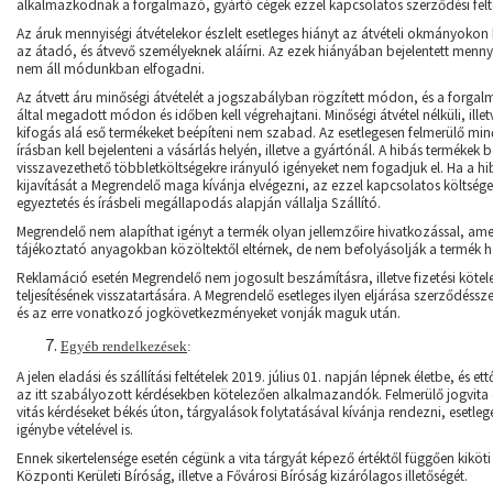
alkalmazkodnak a forgalmazó, gyártó cégek ezzel kapcsolatos szerződési felté
Az áruk mennyiségi átvételekor észlelt esetleges hiányt az átvételi okmányokon ke
az átadó, és átvevő személyeknek aláírni. Az ezek hiányában bejelentett menny
nem áll módunkban elfogadni.
Az átvett áru minőségi átvételét a jogszabályban rögzített módon, és a forga
által megadott módon és időben kell végrehajtani. Minőségi átvétel nélküli, ille
kifogás alá eső termékeket beépíteni nem szabad. Az esetlegesen felmerülő min
írásban kell bejelenteni a vásárlás helyén, illetve a gyártónál. A hibás termékek 
visszavezethető többletköltségekre irányuló igényeket nem fogadjuk el. Ha a hibá
kijavítását a Megrendelő maga kívánja elvégezni, az ezzel kapcsolatos költsége
egyeztetés és írásbeli megállapodás alapján vállalja Szállító.
Megrendelő nem alapíthat igényt a termék olyan jellemzőire hivatkozással, ame
tájékoztató anyagokban közöltektől eltérnek, de nem befolyásolják a termék ha
Reklamáció esetén Megrendelő nem jogosult beszámításra, illetve fizetési kötel
teljesítésének visszatartására. A Megrendelő esetleges ilyen eljárása szerződéss
és az erre vonatkozó jogkövetkezményeket vonják maguk után.
Egyéb rendelkezések
:
A jelen eladási és szállítási feltételek 2019. július 01. napján lépnek életbe, és et
az itt szabályozott kérdésekben kötelezően alkalmazandók. Felmerülő jogvita 
vitás kérdéseket békés úton, tárgyalások folytatásával kívánja rendezni, esetleg
igénybe vételével is.
Ennek sikertelensége esetén cégünk a vita tárgyát képező értéktől függően kiköt
Központi Kerületi Bíróság, illetve a Fővárosi Bíróság kizárólagos illetőségét.