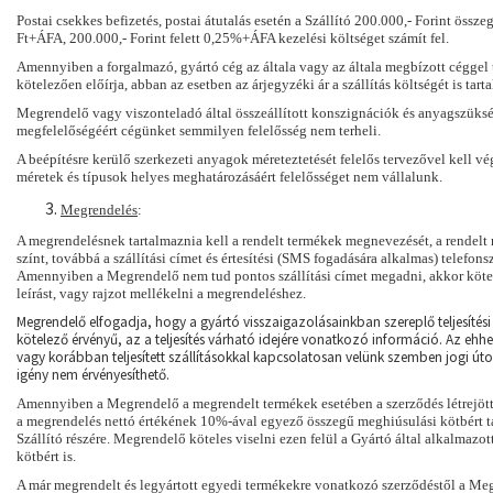
Postai csekkes befizetés, postai átutalás esetén a Szállító 200.000,- Forint össze
Ft+ÁFA, 200.000,- Forint felett 0,25%+ÁFA kezelési költséget számít fel.
Amennyiben a forgalmazó, gyártó cég az általa vagy az általa megbízott céggel t
kötelezően előírja, abban az esetben az árjegyzéki ár a szállítás költségét is tart
Megrendelő vagy viszonteladó által összeállított konszignációk és anyagszüks
megfelelőségéért cégünket semmilyen felelősség nem terheli.
A beépítésre kerülő szerkezeti anyagok méreteztetését felelős tervezővel kell vég
méretek és típusok helyes meghatározásáért felelősséget nem vállalunk.
Megrendelés
:
A megrendelésnek tartalmaznia kell a rendelt termékek megnevezését, a rendelt
színt, továbbá a szállítási címet és értesítési (SMS fogadására alkalmas) telefon
Amennyiben a Megrendelő nem tud pontos szállítási címet megadni, akkor kötel
leírást, vagy rajzot mellékelni a megrendeléshez.
Megrendelő elfogadja, hogy a gyártó visszaigazolásainkban szereplő teljesítés
kötelező érvényű, az a teljesítés várható idejére vonatkozó információ. Az ehh
vagy korábban teljesített szállításokkal kapcsolatosan velünk szemben jogi ú
igény nem érvényesíthető.
Amennyiben a Megrendelő a megrendelt termékek esetében a szerződés létrejötté
a megrendelés nettó értékének 10%-ával egyező összegű meghiúsulási kötbért ta
Szállító részére. Megrendelő köteles viselni ezen felül a Gyártó által alkalmazo
kötbért is.
A már megrendelt és legyártott egyedi termékekre vonatkozó szerződéstől a M