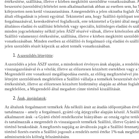
értékesítése, szállítása, illetve e körben megkötött szerződése vonatkozásában.
beszerzési (szerződési) feltételei nem alkalmazhatóak abban az esetben sem, ha S
kifejezetten nem kerül visszautasításra. A megrendelés a jelen okiratba foglal
általi elfogadását is jelenti egyúttal.
Tekintettel arra, hogy Szállító építőipari t
forgalmazásával, kereskedésével foglalkozik, erre tekintettel a G
yártó
által megá
általános eladási és szállítási feltételek vagy speciális, különleges eladási és szál
minden jogcselekmény nélkül jelen ÁSZF részévé válnak, illetve kötelezően a
Szállító valamennyi értékesítése, szállítása, illetve e körben megkötött szerződé
vonatkozásában. Minden esetben az előállító és forgalmazó cég eladási és szállítá
jelen szerződés részét képezik az adott termék vonatkozásában.
A szerződés létrejötte
:
A szerződés a jelen ÁSZF
szerint
, a mindenkori érvényes árak alapján, a rendelés
visszaigazolásával és a vételár, illetve
az előzetesen közzétett esetekben vagy a 
Megrendelő erre vonatkozó megállapodása esetén, az előleg
megfizetésével jön 
létrejött szerződésnek megfelelően a Szállító vállalja a termékek beszerzését és
értékesítését, illetve az előzetesen közzétett hirdetmény alapján az abban fogla
megfelelően, a Megrendelő által megadott címre történő kiszállítását.
Árak, árajánlatok
:
Az általunk forgalmazott termékek Áfa nélküli árait az átadás időpontjában érv
tartalmazza – amely a forgalmazó, gyártó cég árjegyzéke alapján készül. A Szállí
alkalmazott árak –a Gyártó eltérő rendelkezése hiányában- az ország egész terü
és tartalmazzák a megrendelt és visszaigazolt termékek Szállító, illetve Gyártó 
történő berakodását. A megfizetés napjáig az árváltozás jogát a Szállító fenntar
történő fizetés esetén a Szállító jogosult a rendelés nettó értéke 1%-nak megfel
adminisztrációs költség felszámítására.