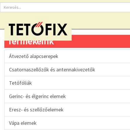
Termékeink
Átvezető alapcserepek
Csatornaszellőzők és antennakivezetők
Tetőfóliák
Gerinc- és élgerinc elemek
Eresz- és szellőzőelemek
Vápa elemek