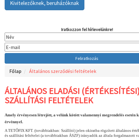
Kivitelezőknek, beruházóknak
Iratkozzon fel hírlevelünkre!
Főlap
Általános szerződési feltételek
ÁLTALÁNOS ELADÁSI (ÉRTÉKESÍTÉSI)
SZÁLLÍTÁSI FELTÉTELEK
Amely érvényesen létrejött, a velünk kötött valamennyi megrendelés esetén k
érvénnyel.
A TETŐFIX KFT. (továbbiakban: Szállító) jelen okiratba rögzített általános érték
és szállítási feltételei (a továbbiakban ÁSZF) irányadók az általa forgalmazott