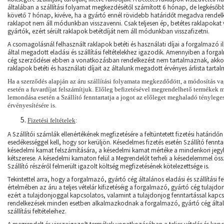
általában a szállítási folyamat megkezdésétől számított 6 hónap, de legkésőb
követő 7 hónap, kivéve, ha a gyártó ennél rövidebb határidőt megadva rendelk
raklapot nem áll módunkban visszavenni. Csak teljesen ép, betétes raklapokat 
gyártók, ezért sérült raklapok betétdíját nem áll módunkban visszafizetni.
A csomagolásnál felhasznált raklapok betéti és használati díjai a forgalmazó il
által megadott eladási és szállítási feltételekhez igazodik. Amennyiben a forg
cég szerződései ebben a vonatkozásban rendelkezést nem tartalmaznak, akkor
raklapok betéti és használati díjait az általunk megadott érvényes árlista tarta
Ha a szerződés alapján az áru szállítási folyamata megkezdődött, a módosítás 
esetén a fuvardíjat felszámítjuk. Előleg befizetésével megrendelhető termékek
lemondása esetén a Szállító fenntartatja a jogot az előleget meghaladó ténylege
érvényesítésére is.
Fizetési feltételek
:
A Szállítói számlák ellenértékének megfizetésére a feltüntetett fizetési határidőn 
esedékességgel kell, hogy sor kerüljön. Késedelmes fizetés esetén Szállító fennta
késedelmi kamat felszámítására, a késedelmi kamat mértéke a mindenkori jeg
kétszerese. A késedelmi kamaton felül a Megrendelőt terheli a késedelemmel ös
Szállító részéről felmerült igazolt költség megfizetésének kötelezettsége is.
Tekintettel arra, hogy a forgalmazó, gyártó cég általános eladási és szállítási fe
értelmében az áru a teljes vételár kifizetéséig a forgalmazó, gyártó cég tulaj
ezért a tulajdonjoggal kapcsolatos, valamint a tulajdonjog fenntartással kapc
rendelkezések minden esetben alkalmazkodnak a forgalmazó, gyártó cég által
szállítási feltételeihez.