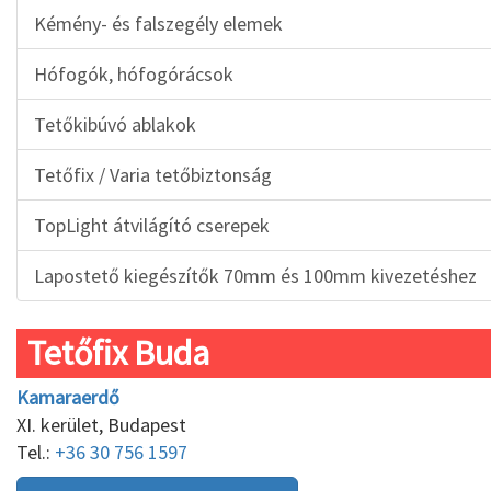
Kémény- és falszegély elemek
Hófogók, hófogórácsok
Tetőkibúvó ablakok
Tetőfix / Varia tetőbiztonság
TopLight átvilágító cserepek
Lapostető kiegészítők 70mm és 100mm kivezetéshez
Tetőfix Buda
Kamaraerdő
XI. kerület, Budapest
Tel.:
+36 30 756 1597