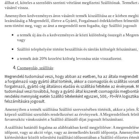
állhat el, köteles a szerződés szerinti vételárat megfizetni Szállítónak. Terméket
vásárol vissza.
Amennyiben kedvezményes áron vásárolt termék kiszállítása az e körben meghir
lezárulásáig a Megrendelő, illetve a Gyártó, Forgalmazó érdekkörében felmerül
nem történt meg, vagy az árut a megrendelő nem fogadta, úgy Szállító jogosult
a termék új ára és a kedvezményes ár közti különbség összegét a Megrend
vagy
Szállító telephelyére történt beszállítás és tárolás költségét felszámítani
a termék árát 20% kezelési költség levonása után visszafizetni.
Csomagolás, szállítás
:
Megrendelő tudomásul veszi, hogy abban az esetben, ha az általa megrendelt t
a forgalmazó vagy gyártó által történik, akkor a csomagolás és szállítás von
forgalmazó, gyártó cég általános eladási és szállítási feltételei az érvényesek. 
tudomásul veszi továbbá, hogy a gyártó által kiszerelt csomagolás megbontás
rendelési mennyiség esetén Szállító tételenként egyszeri, 500,- Ft+ÁFA logisztikai
felszámítására jogosult.
Amennyiben a termék szállítása Szállító
szervezésében
történik, akkor a jelen 
képező szállítási szerződés rendelkezései az érvényesek. A Megrendelőnek felr
fuvareszköz várakozásért a Szállító állásidő díjat jogosult felszámítani.
A szállítási határidő fogalma az alábbiakban kerül megjelölésre: A megrendelésen
időpont, vagy az akció vége, vagy az áremelkedés kezdő időpontja.
Amennyiben 
kiértesítéskor közölt teljesítési (szállítás) időpontjában a Szállító előzetes értesí