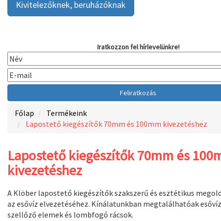
Kivitelezőknek, beruházóknak
Iratkozzon fel hírlevelünkre!
Főlap
Termékeink
Lapostető kiegészítők 70mm és 100mm kivezetéshez
Lapostető kiegészítők 70mm és 10
kivezetéshez
A Klöber lapostető kiegészítők szakszerű és esztétikus megol
az esővíz elvezetéséhez. Kínálatunkban megtalálhatóak esővíz
szellőző elemek és lombfogó rácsok.