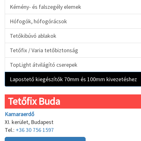
Kémény- és falszegély elemek
Hófogók, hófogórácsok
Tetőkibúvó ablakok
Tetőfix / Varia tetőbiztonság
TopLight átvilágító cserepek
Lapostető kiegészítők 70mm és 100mm kivezetéshez
Tetőfix Buda
Kamaraerdő
XI. kerület, Budapest
Tel.:
+36 30 756 1597