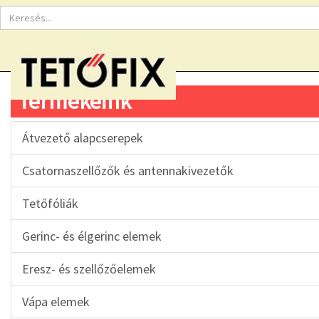
Termékeink
Átvezető alapcserepek
Csatornaszellőzők és antennakivezetők
Tetőfóliák
Gerinc- és élgerinc elemek
Eresz- és szellőzőelemek
Vápa elemek