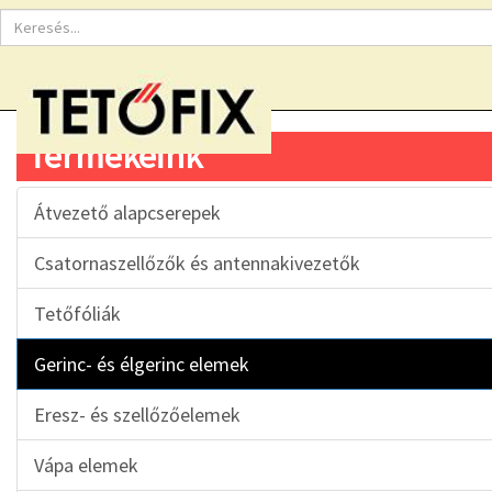
Termékeink
Átvezető alapcserepek
Csatornaszellőzők és antennakivezetők
Tetőfóliák
Gerinc- és élgerinc elemek
Eresz- és szellőzőelemek
Vápa elemek