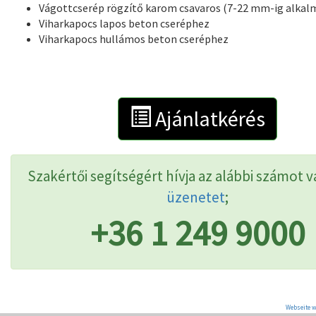
Vágottcserép rögzítő karom csavaros (7-22 mm-ig alkal
Viharkapocs lapos beton cseréphez
Viharkapocs hullámos beton cseréphez
Ajánlatkérés
Szakértői segítségért hívja az alábbi számot v
üzenetet
;
+36 1 249 9000
Webseite w