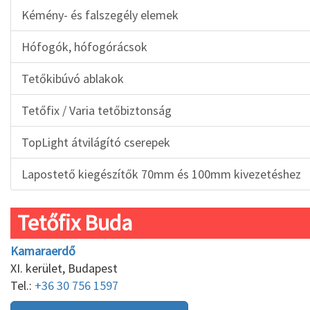
Kémény- és falszegély elemek
Hófogók, hófogórácsok
Tetőkibúvó ablakok
Tetőfix / Varia tetőbiztonság
TopLight átvilágító cserepek
Lapostető kiegészítők 70mm és 100mm kivezetéshez
Tetőfix Buda
Kamaraerdő
XI. kerület, Budapest
Tel.:
+36 30 756 1597