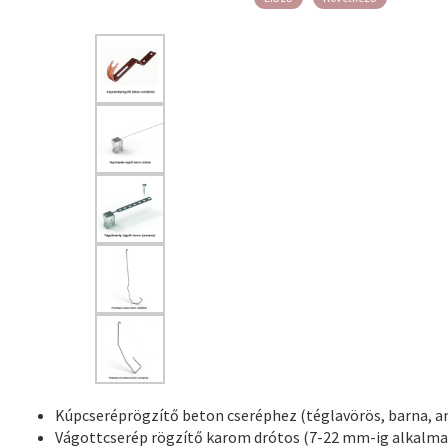
Kúpcseréprögzítő beton cseréphez (téglavörös, barna, an
Vágottcserép rögzítő karom drótos (7-22 mm-ig alkalm