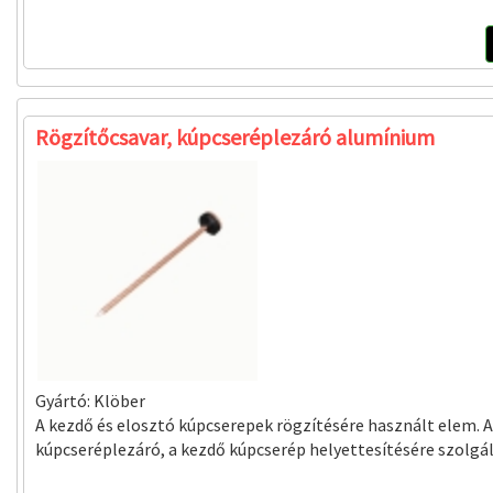
Rögzítőcsavar, kúpcseréplezáró alumínium
Gyártó:
Klöber
A kezdő és elosztó kúpcserepek rögzítésére használt elem. A
kúpcseréplezáró, a kezdő kúpcserép helyettesítésére szolgá