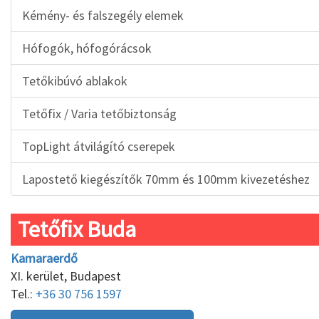
Kémény- és falszegély elemek
Hófogók, hófogórácsok
Tetőkibúvó ablakok
Tetőfix / Varia tetőbiztonság
TopLight átvilágító cserepek
Lapostető kiegészítők 70mm és 100mm kivezetéshez
Tetőfix Buda
Kamaraerdő
XI. kerület, Budapest
Tel.:
+36 30 756 1597