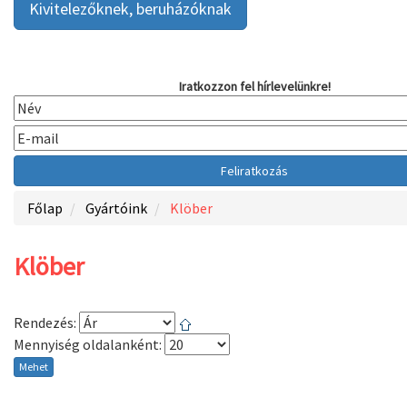
Kivitelezőknek, beruházóknak
Iratkozzon fel hírlevelünkre!
Főlap
Gyártóink
Klöber
Klöber
Rendezés:
Mennyiség oldalanként:
Mehet