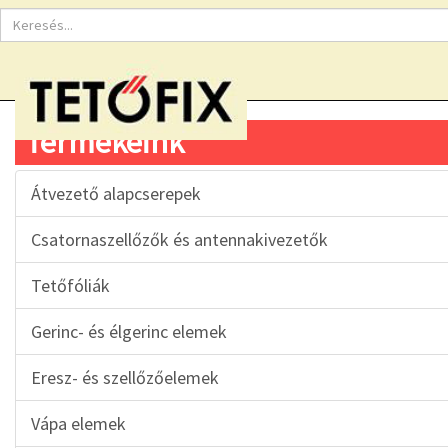
Termékeink
Átvezető alapcserepek
Csatornaszellőzők és antennakivezetők
Tetőfóliák
Gerinc- és élgerinc elemek
Eresz- és szellőzőelemek
Vápa elemek