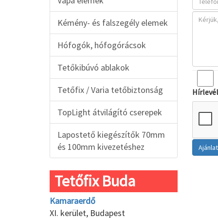
Vápa elemek
Kémény- és falszegély elemek
Hófogók, hófogórácsok
Tetőkibúvó ablakok
Tetőfix / Varia tetőbiztonság
Hírlevé
TopLight átvilágító cserepek
Lapostető kiegészítők 70mm
és 100mm kivezetéshez
Tetőfix Buda
Kamaraerdő
XI. kerület, Budapest