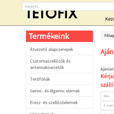
Kez
Termékeink
Főla
Átvezető alapcserepek
Aján
Csatornaszellőzők és
antennakivezetők
Ajánlat
Kérjü
Tetőfóliák
száll
Gerinc- és élgerinc elemek
Eresz- és szellőzőelemek