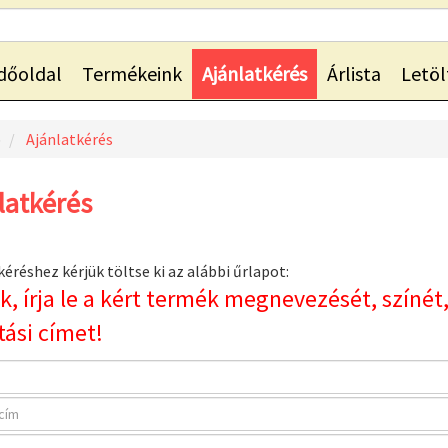
dőoldal
Termékeink
Ajánlatkérés
Árlista
Letöl
p
Ajánlatkérés
latkérés
kéréshez kérjük töltse ki az alábbi űrlapot:
k, írja le a kért termék megnevezését, színé
ítási címet!